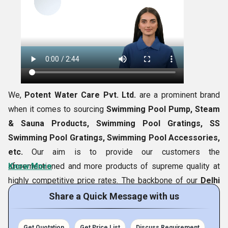
We,
Potent Water Care Pvt. Ltd.
are a prominent brand
when it comes to sourcing
Swimming Pool Pump, Steam
& Sauna Products, Swimming Pool Gratings, SS
Swimming Pool Gratings, Swimming Pool Accessories,
etc.
Our aim is to provide our customers the
aforementioned and more products of supreme quality at
Know More
highly competitive price rates. The backbone of our
Delhi
(India)
based company is
Mr. Devender Jain (CEO)
; under
Share a Quick Message with us
whose leadership we are able to touch heights of success
and the success of our company can be measured by our
Get Quotation
Get Price List
Discuss Requirement