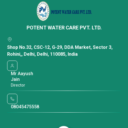
POTENT WATER CARE PVT. LTD.
Shop No.32, CSC-12, G-29, DDA Market, Sector 3,
Rohini,, Delhi, Delhi, 110085, India
Mr Aayush
Jain
Director
08045475558