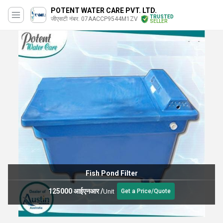
POTENT WATER CARE PVT. LTD.
TRUSTED
जीएसटी नंबर. 07AACCP9544M1ZV
SELLER
Fish Pond Filter
125000 आईएनआर
/
Unit
Get a Price/Quote