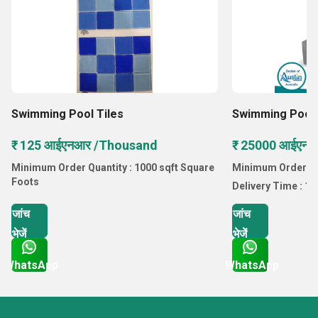
Swimming Pool Tiles
Swimming Pool 
₹ 125 आईएनआर /Thousand
₹ 25000 आईएनआर
Minimum Order Quantity : 1000 sqft Square
Minimum Order Quant
Foots
Delivery Time : 1-
जांच
जांच
भेजें
भेजें
WhatsApp
WhatsApp
Get Latest Price
Get Latest Price