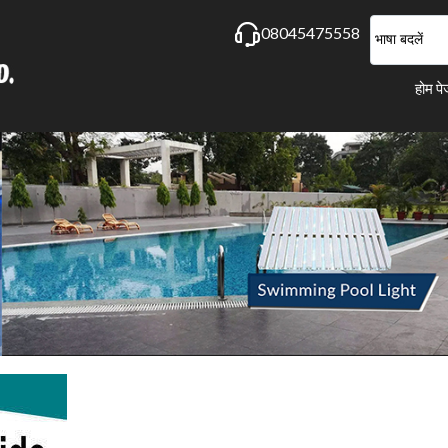
08045475558
भाषा बदलें
होम प