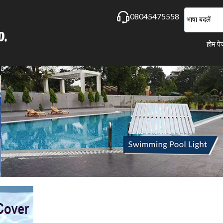
08045475558
भाषा बदलें
होम प