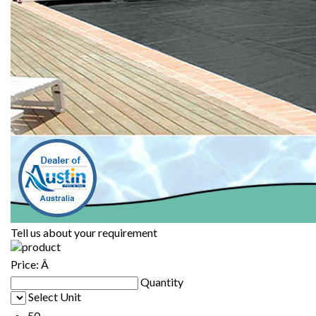
Tell us about your requirement
Price:
Â
Quantity
Select Unit
50